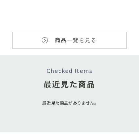
1
1
1
1
1
1
1
1
1
1
1
2
2
2
2
2
2
2
2
2
2
2
3
3
3
3
3
3
3
3
3
3
3
商品一覧を見る
Checked Items
vitra
Kacoal
朝日木材加工
FranceBed
関家具
浜本工芸
SUMINOE
MAGIS
MUUTO
浜本工芸
MiaCara
MAGIS
vitra
MasterWal
日本ベッド
綾野製作所
MAGIS
スプリングヴァレー
MUUTO
Ro Collection
Ambientec
MiaCara
綾野
MU
Mas
Fra
Mas
浜本
スプ
MU
Ro 
Amb
Mia
最近見た商品
AC 5 ワーク（脚カラー：ベ
ボバダイニングテーブル
DESK
FAD-C1 DS フレーム S
150TV ランドⅡ
No.28デスク（W100)
FUGA / フウガ 160×230cm
DISH DOCTOR
KINK VASE
C3764デスクライト
Torre Cat Tower M
Chair_One
コーヒー テーブル
ウィン デスク W120
シルキークレスタAgレギュ
ゼノノワール ローボード（W
Trioli
ブロードウェイ（170×240c
RAISE CARAFE
Hand turnd vase No.59/Cla
Xtal Becrux / クリスタル ベ
Lana Cushion for Torre
ダ
ARO
カク
FA
ト
No
ピサ
CO
Flo
TU
Cov
ーシックダーク）
ラー（セミダブル）
140）
m）
ssic
クルクス
ー
EXT
定価
定価
最近見た商品がありません。
214,500
9
¥
¥
定価
定価
(税込)
定価
定価
定価
定価
定価
定価
定価
定価
定価
定価
定価
定価
定価
定価
定価
定価
定価
定価
定価
定価
定価
定価
定価
231,000
4
¥
¥
(税込)
295,900
198,000
176,000
154,000
75,900
226,688
15,400
53,900
25,080
269,500
83,600
409,200
63,800
19,800
11,000
1
1
5
7
1
3
4
1
¥
¥
¥
¥
¥
¥
¥
¥
¥
¥
¥
¥
¥
¥
¥
¥
¥
¥
¥
¥
¥
¥
¥
定価
定価
定価
定価
定価
定価
(税込)
(税込)
(税込)
(税込)
(税込)
(税込)
(税込)
(税込)
(税込)
(税込)
(税込)
(税込)
(税込)
(税込)
(税込)
5
5
5
258,500
247,500
126,720
33,000
36,300
1
¥
¥
¥
¥
¥
¥
(税込)
(税込)
(税込)
(税込)
(税込)
5
5
5
5
5
5
5
5