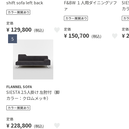
shift sofa left back
F&BW １人用ダイニングソフ
SI
ァ
カ
定価
129,800
¥
定価
定価
(税込)
150,700
2
¥
¥
(税込)
5
FLANNEL SOFA
SIESTA 2.5人掛け 左肘付（脚
カラー：クロムメッキ）
定価
228,800
¥
(税込)