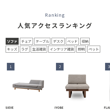
Ranking
人気アクセスランキング
ソファ
チェア
テーブル
デスク
ベッド
収納
キッズ
ラグ
生活雑貨
インテリア雑貨
照明
ペット
1
2
3
SIEVE
IYOBE
FLA