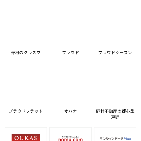
artek
FranceBed
MiaCara
REB005 カアリ デスク
LTレガシー ハード マットレ
Mio Dog Basket S
MasterWal
MAGIS
cosine
ハグみじゅうたん
MUUTO
cosine
FLOS
ブループリントハイバックロ
ス S
360° Container 10段
リトルチェア
tezawari ER6172（約150×
RAISE GLASSES SET OF 2
エントランスミラー
IC Lights F1
MUUTO
定価
ッキングチェア（脚カラー：
LINEAR STEEL COFFEE TA
200㎝）
（20cl）
野村のクラスマ
プラウド
プラウドシーズン
254,100
¥
定価
定価
ウォールナット）
BLE Φ42
(税込)
定価
355,300
34,100
¥
¥
(税込)
(税込)
121,000
¥
定価
定価
定価
(税込)
220,000
36,300
184,800
¥
¥
¥
定価
定価
(税込)
(税込)
(税込)
118,800
9,900
¥
¥
定価
定価
(税込)
(税込)
429,000
106,700
¥
¥
(税込)
(税込)
プラウドフラット
オハナ
野村不動産の都心型
戸建