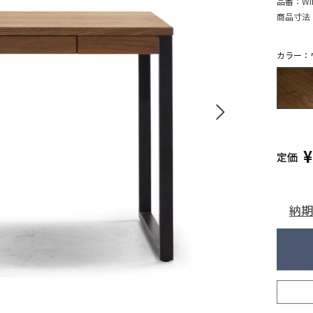
品番：
WI
商品寸法
カラー：
定価
納期