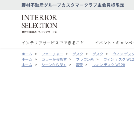
野村不動産グループカスタマークラブ主会員様限定
インテリアサービスでできること
イベント・キャンペ
ホーム
>
ファニチャー
>
デスク
>
デスク
>
ウィン デスク
ホーム
>
カラーから探す
>
ブラウン系
>
ウィン デスク W12
ホーム
>
シーンから探す
>
書斎
>
ウィン デスク W120