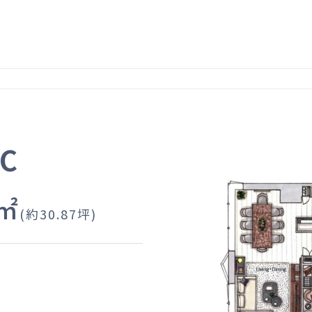
IC
6㎡
(約30.87坪)