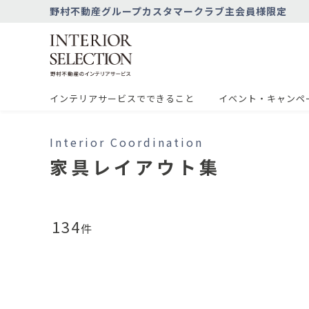
野村不動産グループカスタマークラブ主会員様限定
ホーム
>
家具レイアウト集
インテリアサービスでできること
イベント・キャンペ
Interior Coordination
家具レイアウト集
134
件