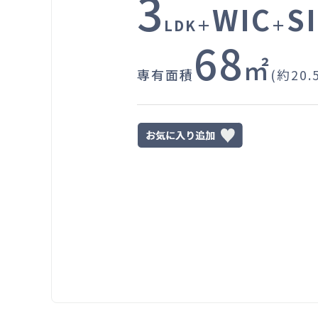
3
WIC
S
LDK＋
＋
68
㎡
専有面積
(約20.