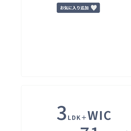
3
WIC
LDK＋