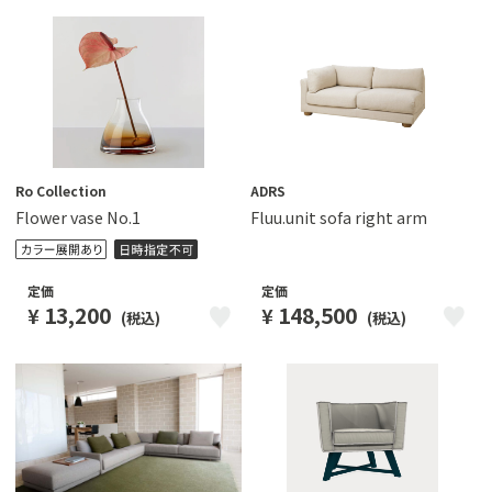
Ro Collection
ADRS
Flower vase No.1
Fluu.unit sofa right arm
定価
定価
148,500
13,200
¥
¥
(税込)
(税込)