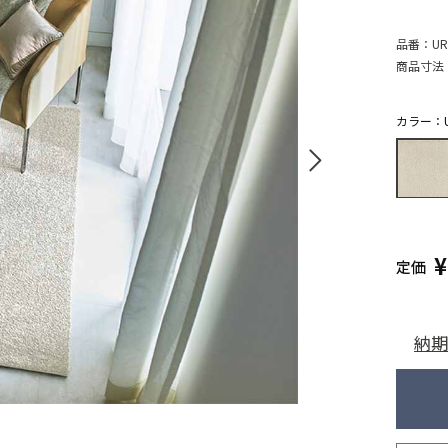
品番：
UR
商品寸法
カラー：UR
定価
納期