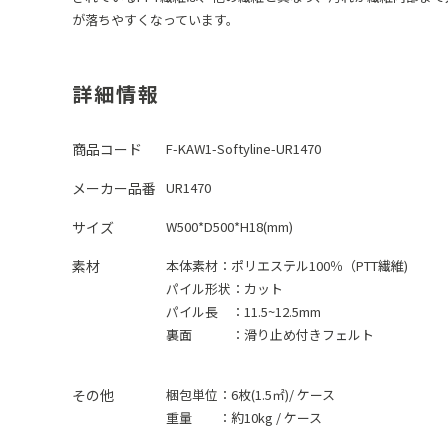
が落ちやすくなっています。
詳細情報
商品コード
F-KAW1-Softyline-UR1470
メーカー品番
UR1470
サイズ
W500*D500*H18(mm)
素材
本体素材：
ポリエステル100％（PTT繊維)
パイル形状：カット
パイル長 ：11.5~12.5mm
裏面 ：滑り止め付きフェルト
その他
梱包単位：6枚(1.5㎡)/ ケース
重量 ：約10kg / ケース