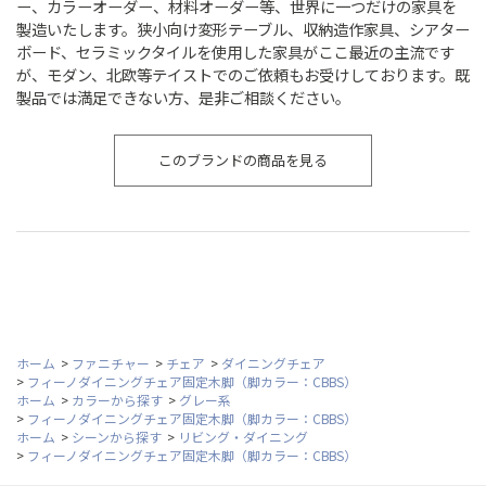
ー、カラーオーダー、材料オーダー等、世界に一つだけの家具を
製造いたします。狭小向け変形テーブル、収納造作家具、シアター
ボード、セラミックタイルを使用した家具がここ最近の主流です
が、モダン、北欧等テイストでのご依頼もお受けしております。既
製品では満足できない方、是非ご相談ください。
このブランドの商品を見る
ホーム
>
ファニチャー
>
チェア
>
ダイニングチェア
>
フィーノダイニングチェア固定木脚（脚カラー：CBBS）
ホーム
>
カラーから探す
>
グレー系
>
フィーノダイニングチェア固定木脚（脚カラー：CBBS）
ホーム
>
シーンから探す
>
リビング・ダイニング
>
フィーノダイニングチェア固定木脚（脚カラー：CBBS）