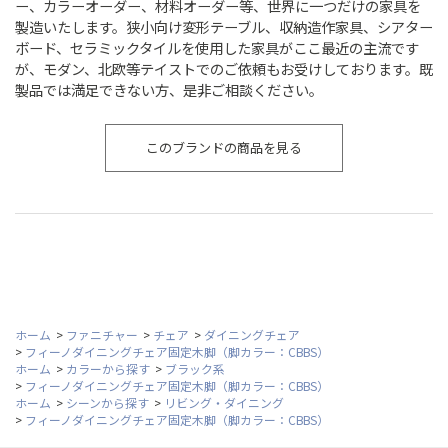
ー、カラーオーダー、材料オーダー等、世界に一つだけの家具を
製造いたします。狭小向け変形テーブル、収納造作家具、シアター
ボード、セラミックタイルを使用した家具がここ最近の主流です
が、モダン、北欧等テイストでのご依頼もお受けしております。既
製品では満足できない方、是非ご相談ください。
このブランドの商品を見る
ホーム
>
ファニチャー
>
チェア
>
ダイニングチェア
>
フィーノダイニングチェア固定木脚（脚カラー：CBBS）
ホーム
>
カラーから探す
>
ブラック系
>
フィーノダイニングチェア固定木脚（脚カラー：CBBS）
ホーム
>
シーンから探す
>
リビング・ダイニング
>
フィーノダイニングチェア固定木脚（脚カラー：CBBS）