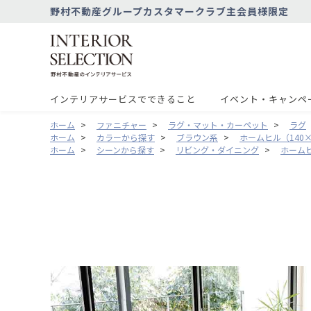
野村不動産グループカスタマークラブ主会員様限定
インテリアサービスでできること
イベント・キャンペ
ホーム
>
ファニチャー
>
ラグ・マット・カーペット
>
ラグ
ホーム
>
カラーから探す
>
ブラウン系
>
ホームヒル（140×
ホーム
>
シーンから探す
>
リビング・ダイニング
>
ホームヒ