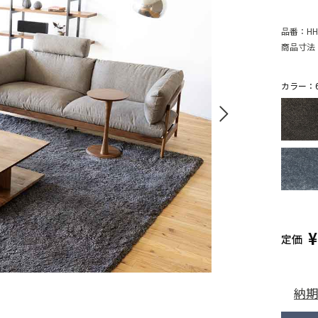
品番：
HH
商品寸法
カラー：65
定価
納期