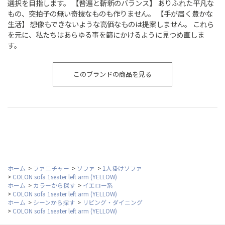
選択を目指します。 【普遍と斬新のバランス】 ありふれた平凡な
もの、突拍子の無い奇抜なものも作りません。 【手が届く豊かな
生活】 想像もできないような高価なものは提案しません。 これら
を元に、私たちはあらゆる事を篩にかけるように見つめ直しま
す。
このブランドの商品を見る
ホーム
>
ファニチャー
>
ソファ
>
1人掛けソファ
>
COLON sofa 1seater left arm (YELLOW)
ホーム
>
カラーから探す
>
イエロー系
>
COLON sofa 1seater left arm (YELLOW)
ホーム
>
シーンから探す
>
リビング・ダイニング
>
COLON sofa 1seater left arm (YELLOW)