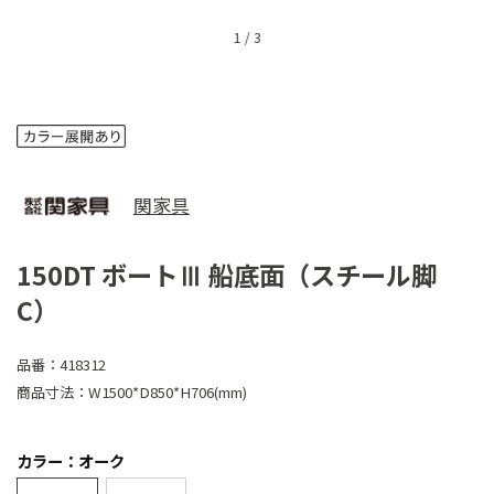
1
/
3
関家具
150DT ボートⅢ 船底面（スチール脚
C）
品番：
418312
商品寸法：
W1500*D850*H706(mm)
カラー：オーク