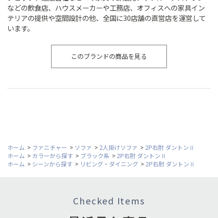
などの飲食店、ハウスメーカーや工務店、オフィスへの家具イン
テリアの提供や空間設計の他、全国に30店舗の直営店を運営して
います。
このブランドの商品を見る
ホーム
>
ファニチャー
>
ソファ
>
2人掛けソファ
>
2P右肘 ダントンⅡ
ホーム
>
カラーから探す
>
ブラック系
>
2P右肘 ダントンⅡ
ホーム
>
シーンから探す
>
リビング・ダイニング
>
2P右肘 ダントンⅡ
Checked Items