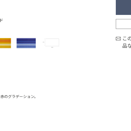
ド
こ
品
、赤のグラデーション。