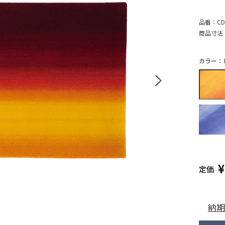
品番：
CD
商品寸法
カラー：
定価
納期