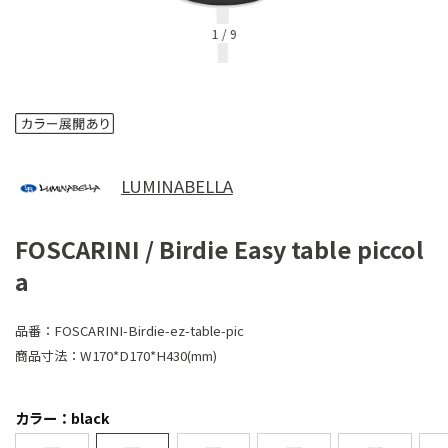
1
/
9
LUMINABELLA
FOSCARINI / Birdie Easy table piccol
a
品番：
FOSCARINI-Birdie-ez-table-pic
商品寸法：
W170*D170*H430(mm)
カラー：black