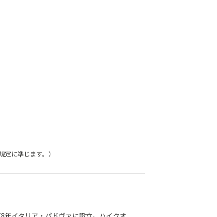
証規定に準じます。）
、1978年イタリア・パドヴァに設立。ハイクオ