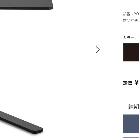
品番：
YO
商品寸法
カラー：
定価
納期