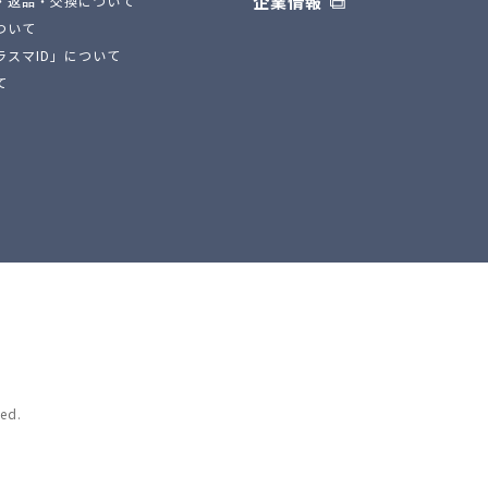
企業情報
・返品・交換について
ついて
ラスマID」について
て
ed.