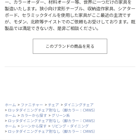
ー、カラーオーダー、材料オーダー等、世界に一つだけの家具を
製造いたします。狭小向け変形テーブル、収納造作家具、シアター
ボード、セラミックタイルを使用した家具がここ最近の主流です
が、モダン、北欧等テイストでのご依頼もお受けしております。既
製品では満足できない方、是非ご相談ください。
このブランドの商品を見る
ホーム
>
ファニチャー
>
チェア
>
ダイニングチェア
>
ロッタダイニングチェア肘なし（脚カラー：CMWS）
ホーム
>
カラーから探す
>
グリーン系
>
ロッタダイニングチェア肘なし（脚カラー：CMWS）
ホーム
>
シーンから探す
>
リビング・ダイニング
>
ロッタダイニングチェア肘なし（脚カラー：CMWS）