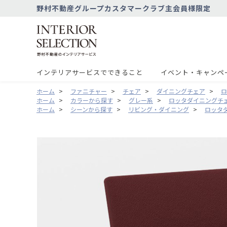
野村不動産グループカスタマークラブ主会員様限定
インテリアサービスでできること
イベント・キャンペ
ホーム
>
ファニチャー
>
チェア
>
ダイニングチェア
>
ロ
ホーム
>
カラーから探す
>
グレー系
>
ロッタダイニングチェ
ホーム
>
シーンから探す
>
リビング・ダイニング
>
ロッタ