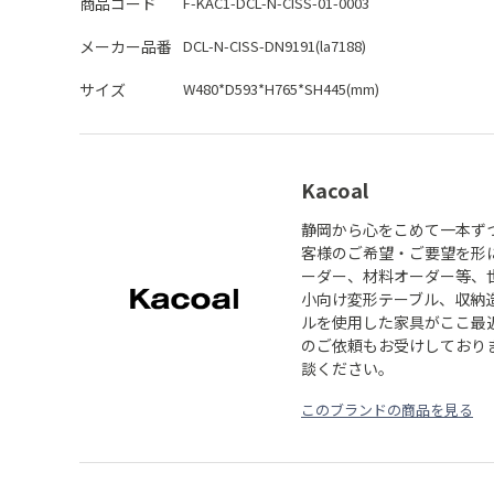
商品コード
F-KAC1-DCL-N-CISS-01-0003
メーカー品番
DCL-N-CISS-DN9191(la7188)
サイズ
W480*D593*H765*SH445(mm)
Kacoal
静岡から心をこめて一本ず
客様のご希望・ご要望を形
ーダー、材料オーダー等、
小向け変形テーブル、収納
ルを使用した家具がここ最
のご依頼もお受けしており
談ください。
このブランドの商品を見る