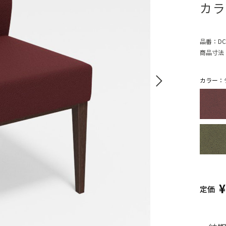
カラ
品番：
DC
商品寸法
カラー：デ
定価