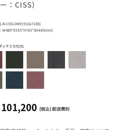
ー：CISS）
L-N-CISS-DN9191(la7188)
：
W480*D593*H765*SH445(mm)
ィナミカ9191
101,200
¥
(税込)
配送費別