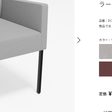
ラー
品番：
DC
商品寸法
カラー：デ
定価