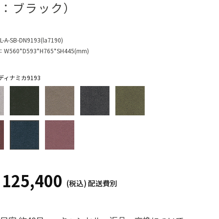
：ブラック）
L-A-SB-DN9193(la7190)
：
W560*D593*H765*SH445(mm)
ィナミカ9193
125,400
¥
(税込)
配送費別