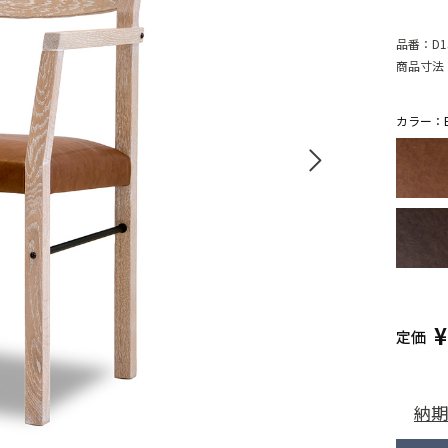
品番：
D1
商品寸法
カラー：B
定価
納期