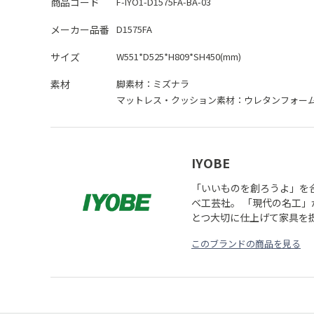
商品コード
F-IYO1-D1575FA-BA-03
メーカー品番
D1575FA
サイズ
W551*D525*H809*SH450(mm)
素材
脚素材：
ミズナラ
マットレス・クッション素材：
ウレタンフォー
IYOBE
「いいものを創ろうよ」を
ベ工芸社。 「現代の名工
とつ大切に仕上げて家具を
このブランドの商品を見る