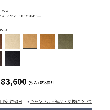
575FA
：
W551*D525*H809*SH450(mm)
A-03
83,600
¥
(税込)
配送費別
目安:約60日
キャンセル・返品・交換について