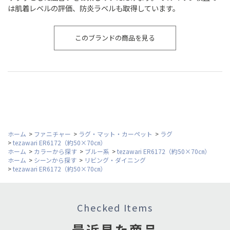
は肌着レベルの評価、防炎ラベルも取得しています。
このブランドの商品を見る
ホーム
>
ファニチャー
>
ラグ・マット・カーペット
>
ラグ
>
tezawari ER6172（約50×70㎝）
ホーム
>
カラーから探す
>
ブルー系
>
tezawari ER6172（約50×70㎝）
ホーム
>
シーンから探す
>
リビング・ダイニング
>
tezawari ER6172（約50×70㎝）
Checked Items
最近見た商品