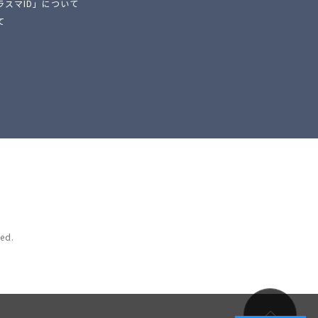
ラスマID」について
て
ed.