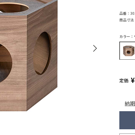
品番：
30
商品寸法
カラー：
定価
納期