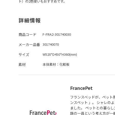
ト）の2色使いもおすすめです。
詳細情報
商品コード
F-FRA2-301740030
メーカー品番
301740070
サイズ
W520*D450*H360(mm)
素材
本体素材：
化粧板
FrancePet
フランスベッドが、ペット
ンスペット 」。 シャレの
ました。 ペットとの暮ら
族の一員という考え方が一