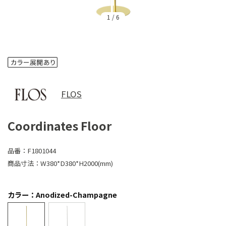
1
/
6
FLOS
Coordinates Floor
品番：
F1801044
商品寸法：
W380*D380*H2000(mm)
カラー：Anodized-Champagne