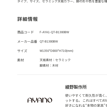
タイプ、サイズ、セラミック天板カラー、脚の形や色を豊富な
詳細情報
商品コード
F-AYA1-QT-B1380BW
メーカー品番
QT-B1380BW
サイズ
W1350*D800*H710(mm)
素材
天板素材：
セラミック
脚素材：
木材
綾野製作所
使いやすくて耐久性が高く
ットする。 これはすべてA
好きになれる“本物の家具”