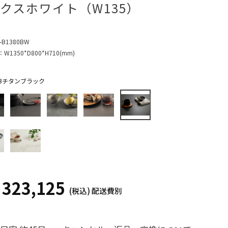
クスホワイト（W135）
-B1380BW
：
W1350*D800*H710(mm)
Bチタンブラック
323,125
¥
(税込)
配送費別