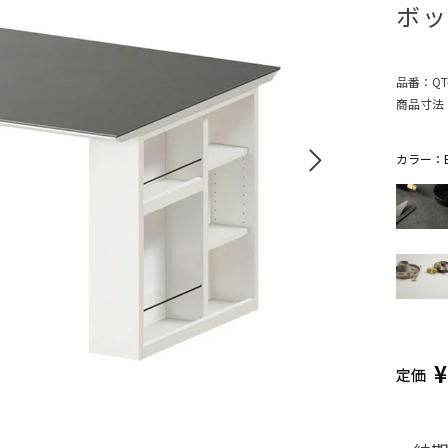
ボッ
品番：
QT
商品寸法
カラー：
定価