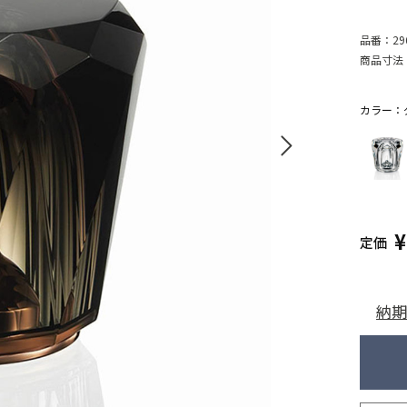
品番：
29
商品寸法
カラー：
定価
納期