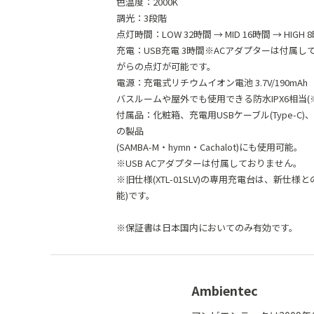
色温度：2000K
調光：3段階
点灯時間：LOW 32時間 → MID 16時間 → HIGH 
充電：USB充電 3時間※ACアダプターは付属
がらの点灯が可能です。
電源：充電式リチウムイオン電池 3.7V/190mAh
バスルームや屋外でも使用できる防水IPX6相当(
付属品：化粧箱、充電用USBケーブル(Type-
の製品
(SAMBA-M・hymn・Cachalot)にも使用可能。
※USB ACアダプターは付属しておりません。
※旧仕様(XTL-01SLV)の専用充電台は、新仕
能)です。
※保証書は日本国内においてのみ有効です。
Ambientec