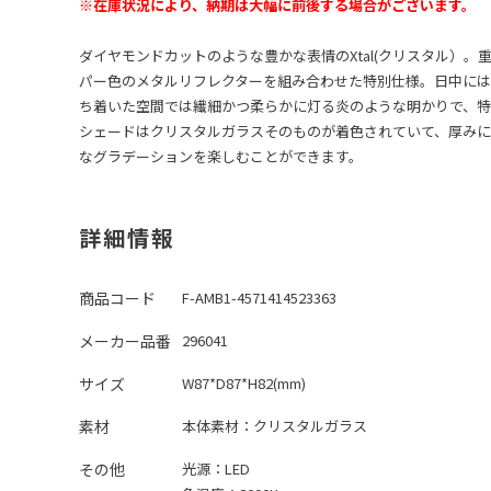
※在庫状況により、納期は大幅に前後する場合がございます。
ダイヤモンドカットのような豊かな表情のXtal(クリスタル）
パー色のメタルリフレクターを組み合わせた特別仕様。日中には
ち着いた空間では繊細かつ柔らかに灯る炎のような明かりで、特
シェードはクリスタルガラスそのものが着色されていて、厚みに
なグラデーションを楽しむことができます。
詳細情報
商品コード
F-AMB1-4571414523363
メーカー品番
296041
サイズ
W87*D87*H82(mm)
素材
本体素材：
クリスタルガラス
その他
光源：LED