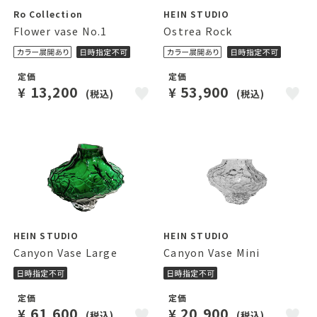
Ro Collection
HEIN STUDIO
Flower vase No.1
Ostrea Rock
定価
定価
13,200
53,900
¥
¥
(税込)
(税込)
HEIN STUDIO
HEIN STUDIO
Canyon Vase Large
Canyon Vase Mini
定価
定価
61,600
20,900
¥
¥
(税込)
(税込)