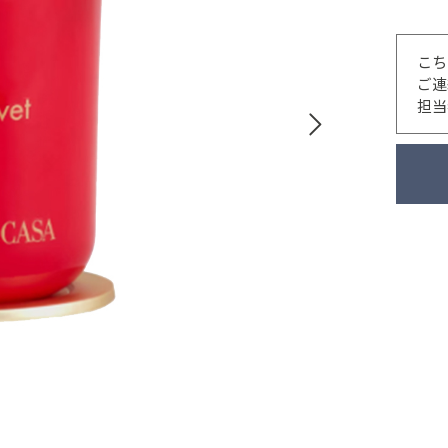
こち
ご連
担当