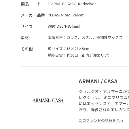
商品コード
F-ARM1-PEGASO-RedVelvet
メーカー品番
PEGASO-Red_Velvet
サイズ
W80*D80*H85(mm)
素材
本体素材：
ガラス、メタル、植物性ワックス
その他
箱サイズ：15×23×9cm
納期目安：約20日（都内近郊エリア）
ARMANI / CASA
ジョルジオ・アルマーニが
レクション。 ミニマリズ
にはエッセンスとしてアー
おり、洗練されたエレガン
このブランドの商品を見る