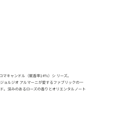
アロマキャンドル（賦香率14％）シ リーズ。
ジョルジオ アルマーニが愛するファブリックの一
ド。深みのあるローズの香りとオリエンタルノート