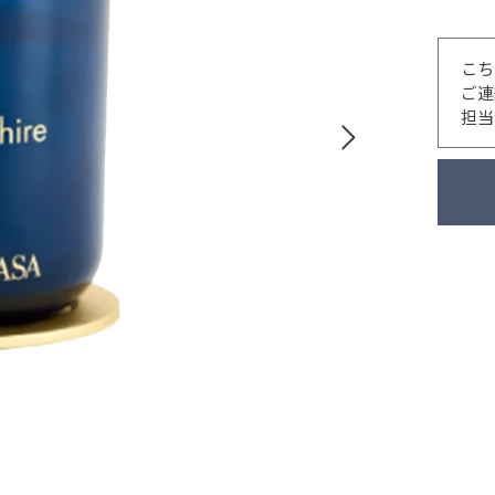
こち
ご連
担当