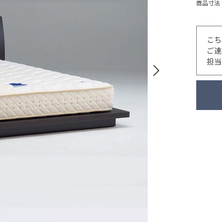
商品寸法
こち
ご連
担当