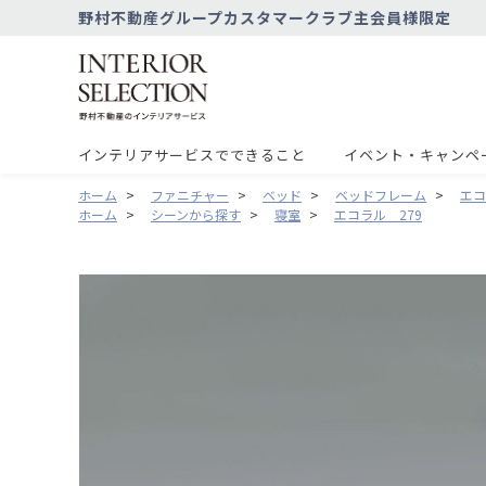
野村不動産グループカスタマークラブ主会員様限定
インテリアサービスでできること
イベント・キャンペ
ホーム
>
ファニチャー
>
ベッド
>
ベッドフレーム
>
エコ
ホーム
>
シーンから探す
>
寝室
>
エコラル 279